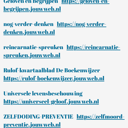
Geloven en Begrijpen
https://geloven-en-
begrijpen.jouwweb.nl
nog-verder-denken
https://nog-verder-
denken.jouwweb.nl
reincarnatie-spreuken
https://reincarnatie-
spreuken.jouwweb.nl
Rulof-kwartaalblad De Boekenwijzer
https://rulof-boekenwijzer.jouwweb.nl
Universele levensbeschouwing
https://universeel-geloof.jouwweb.nl
ZELFDODING-PREVENTIE
https://zelfmoord-
preventie.jouwweb.nl