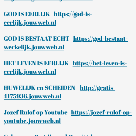
GOD IS EERLIJK
https://god-is-
eerlijk.jouwweb.nl
GOD IS BESTAAT ECHT
https://god-bestaat-
werkelijk.jouwweb.nl
HET LEVEN IS EERLIJK
https://het-leven-is-
eerlijk.jouwweb.nl
HUWELIJK en SCHEIDEN
http://gratis-
4175936.jouwweb.nl
Jozef Rulof op Youtube
https://jozef-rulof-op-
youtube.jouwweb.nl