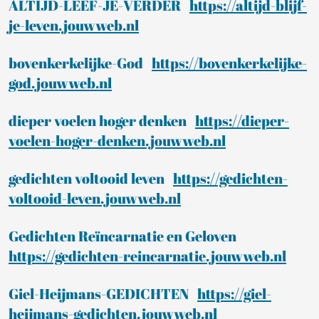
ALTIJD-LEEF-JE-VERDER
https://altijd-blijf-
je-leven.jouwweb.nl
bovenkerkelijke-God
https://bovenkerkelijke-
god.jouwweb.nl
dieper voelen hoger denken
https://dieper-
voelen-hoger-denken.jouwweb.nl
gedichten voltooid leven
https://gedichten-
voltooid-leven.jouwweb.nl
Gedichten Reïncarnatie en Geloven
https://gedichten-reincarnatie.jouwweb.nl
Giel-Heijmans-GEDICHTEN
https://giel-
heijmans-gedichten.jouwweb.nl