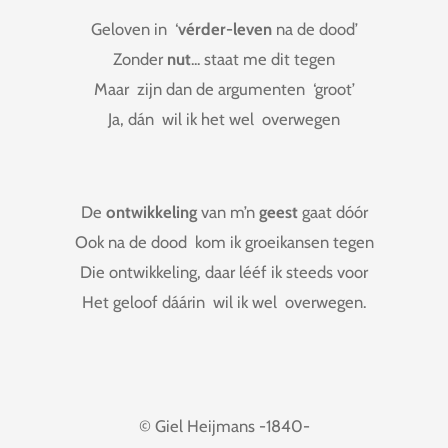
Geloven in ‘
vérder-leven
na de dood’
Zonder
nut
... staat me dit tegen
Maar zijn dan de argumenten ‘groot’
Ja, dán wil ik het wel overwegen
De
ontwikkeling
van m’n
geest
gaat dóór
Ook na de dood kom ik groeikansen tegen
Die ontwikkeling, daar lééf ik steeds voor
Het geloof dáárin wil ik wel overwegen.
© Giel Heijmans -1840-